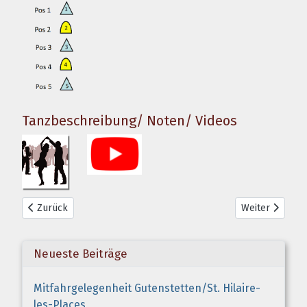
Tanzbeschreibung/ Noten/ Videos
Vorheriger Beitrag: Räuber Bourrée & Varianten
Nächster Beitr
Zurück
Weiter
Neueste Beiträge
Mitfahrgelegenheit Gutenstetten/St. Hilaire-
les-Places