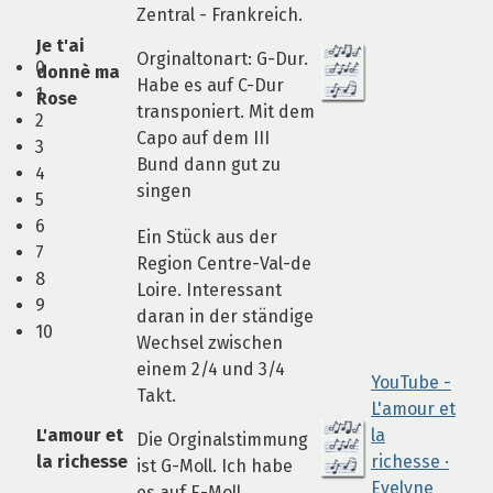
Zentral - Frankreich.
Je t'ai
Orginaltonart: G-Dur.
0
donnè ma
Habe es auf C-Dur
1
Rose
transponiert. Mit dem
2
Capo auf dem III
3
Bund dann gut zu
4
singen
5
6
Ein Stück aus der
7
Region Centre-Val-de
8
Loire. Interessant
9
daran in der ständige
10
Wechsel zwischen
einem 2/4 und 3/4
YouTube -
Takt.
L'amour et
L'amour et
la
Die Orginalstimmung
la richesse
richesse ·
ist G-Moll. Ich habe
Evelyne
es auf E-Moll