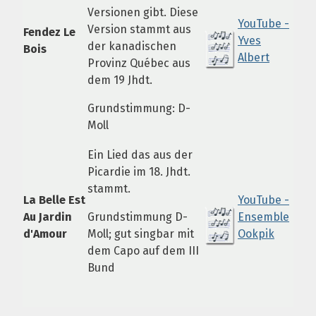
Versionen gibt. Diese
YouTube -
Version stammt aus
Fendez Le
Yves
der kanadischen
Bois
Albert
Provinz Québec aus
dem 19 Jhdt.
Grundstimmung: D-
Moll
Ein Lied das aus der
Picardie im 18. Jhdt.
stammt.
La Belle Est
YouTube -
Au Jardin
Grundstimmung D-
Ensemble
d'Amour
Moll; gut singbar mit
Ookpik
dem Capo auf dem III
Bund