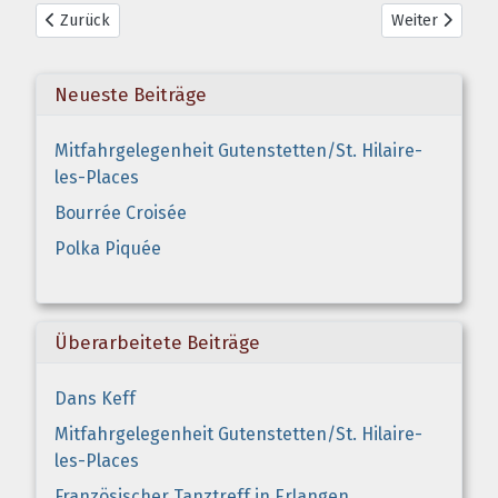
Vorheriger Beitrag: Chansons 20Jhdt
Nächster Beitr
Zurück
Weiter
Neueste Beiträge
Mitfahrgelegenheit Gutenstetten/St. Hilaire-
les-Places
Bourrée Croisée
Polka Piquée
Überarbeitete Beiträge
Dans Keff
Mitfahrgelegenheit Gutenstetten/St. Hilaire-
les-Places
Französischer Tanztreff in Erlangen