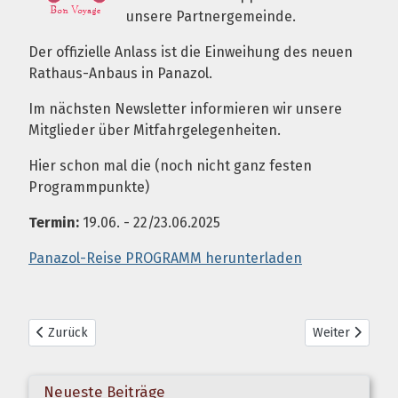
unsere Partnergemeinde.
Der offizielle Anlass ist die Einweihung des neuen
Rathaus-Anbaus in Panazol.
Im nächsten Newsletter informieren wir unsere
Mitglieder über Mitfahrgelegenheiten.
Hier schon mal die (noch nicht ganz festen
Programmpunkte)
Termin:
19.06. - 22/23.06.2025
Panazol-Reise PROGRAMM herunterladen
Vorheriger Beitrag: Bürgerreise nach Limoges
Nächster Beitr
Zurück
Weiter
Neueste Beiträge